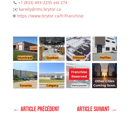
📞
+1 (833) 493-2235 ext 274
✉️
karelly@ims.brytor.ca
🌐
https://www.brytor.ca/fr/franchise
←
Article précédent
Article suivant
→