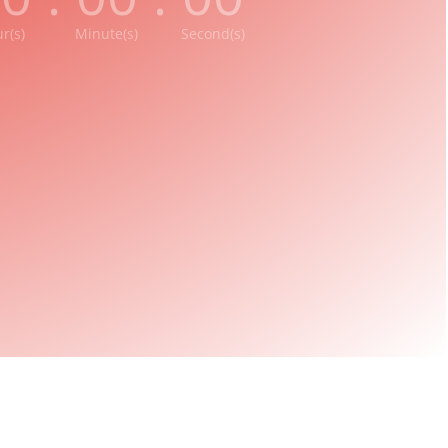
r(s)
Minute(s)
Second(s)