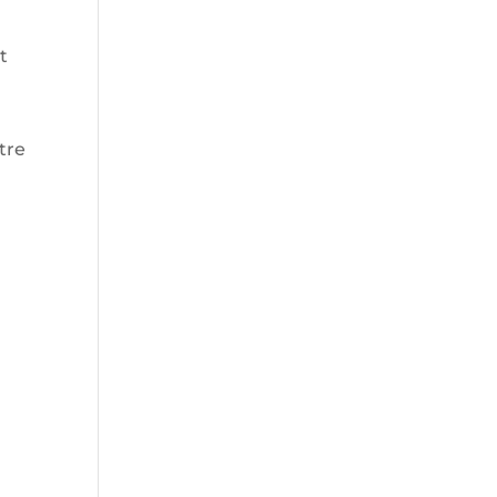
t
tre