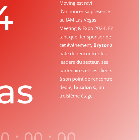
4
Moving est ravi
d’annoncer sa présence
au IAM Las Vegas
Meeting & Expo 2024. En
tant que fier sponsor de
cet événement,
Brytor
a
hâte de rencontrer les
leaders du secteur, ses
partenaires et ses clients
as
à son point de rencontre
dédié,
le salon C
, au
troisième étage.
00
:
00
:
00