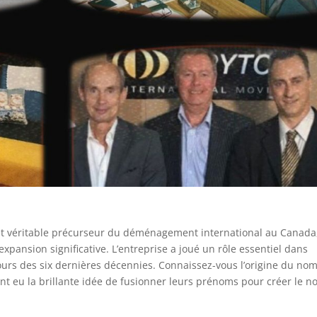
4 et véritable précurseur du déménagement international au Canada
pansion significative. L’entreprise a joué un rôle essentiel dans
urs des six dernières décennies. Connaissez-vous l’origine du no
 ont eu la brillante idée de fusionner leurs prénoms pour créer le 