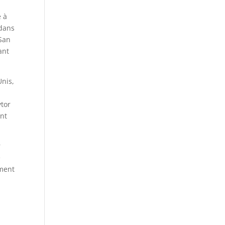
e à
 dans
 San
ant
Unis,
ytor
ent
r
e
ement