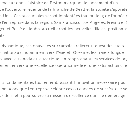
 majeur dans l’histoire de Brytor, marquant le lancement d’un
e l’ouverture récente de la branche de Seattle, la société s’apprêt
tats-Unis. Ces succursales seront implantées tout au long de l’année
e l’entreprise dans la région. San Francisco, Los Angeles, Fresno et
on et Boisé en Idaho, accueilleront les nouvelles filiales, positionn
ats.
dynamique, ces nouvelles succursales relieront l’ouest des États-
nationaux, notamment vers l’Asie et l’Océanie, les trajets longue
s avec le Canada et le Mexique. En rapprochant les services de Br
gement envers une excellence opérationnelle et une satisfaction cli
eurs fondamentales tout en embrassant l’innovation nécessaire pou
on. Alors que l’entreprise célèbre ces 60 années de succès, elle s
eaux défis et à poursuivre sa mission d’excellence dans le déménag