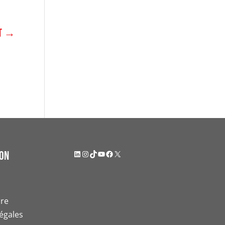
t
→
LinkedIn
Instagram
TikTok
YouTube
Facebook
X
on
dre
égales