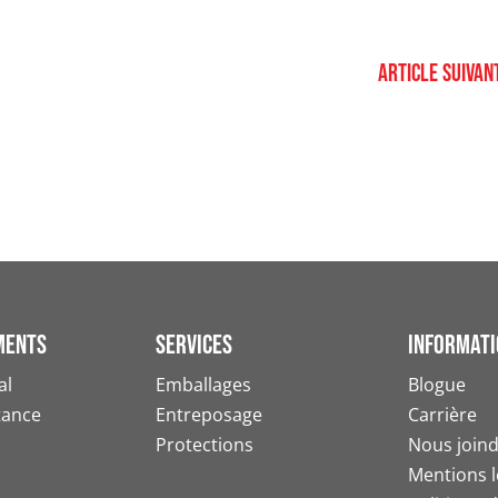
Article suivan
ments
Services
informati
al
Emballages
Blogue
tance
Entreposage
Carrière
Protections
Nous join
Mentions l